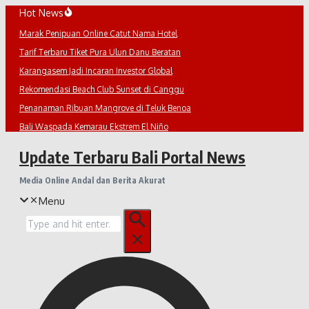
Lewati
Hot News
ke
Marak Penipuan Online Catut Nama Hotel
konten
Tarif Terbaru Tiket Pura Ulun Danu Beratan
Karangasem Jadi Incaran Investor Global
Rekomendasi Beach Club Sunset di Canggu
Penanaman Ribuan Mangrove di Teluk Benoa
Bali Waspada Kemarau Ekstrem El Niño
Update Terbaru Bali Portal News
Media Online Andal dan Berita Akurat
Menu
Pencarian
untuk: