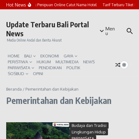
Lewati ke konten
Hot News
Marak Penipuan Online Catut Nama Hotel
Tarif Terbaru Tiket P
Update Terbaru Bali Portal
Men
News
u
Media Online Andal dan Berita Akurat
HOME
BALI
EKONOMI
GAYA
PERISTIWA
HUKUM
MULTIMEDIA
NEWS
PARIWISATA
PENDIDIKAN
POLITIK
SOSBUD
OPINI
Beranda
/
Pemerintahan dan Kebijakan
Pemerintahan dan Kebijakan
Budaya dan Tradisi
Lingkungan Hidup
PARIWISATA