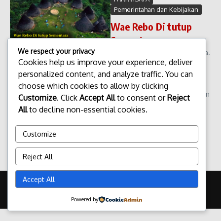
Pemerintahan dan Kebijakan
Wae Rebo Di tutup
Sementara
We respect your privacy
Wae Rebo Di tutup Sementara.
Cookies help us improve your experience, deliver
Kabar penutupan sementara
personalized content, and analyze traffic. You can
Desa Wisata Wae Rebo
menjadi perhatian luas,
choose which cookies to allow by clicking
khususnya bagi wisatawan dan
Customize
. Click
Accept All
to consent or
Reject
pelaku pariwisata. Desa adat
All
to decline non-essential cookies.
yang terletak di Kabupaten
Manggarai, Nusa...
Customize
admin
Januari 22, 2026
Read More
Reject All
Accept All
Copyright © 2026 Update Terbaru Bali Portal News | Powered by
Majalah Berita X
Powered by