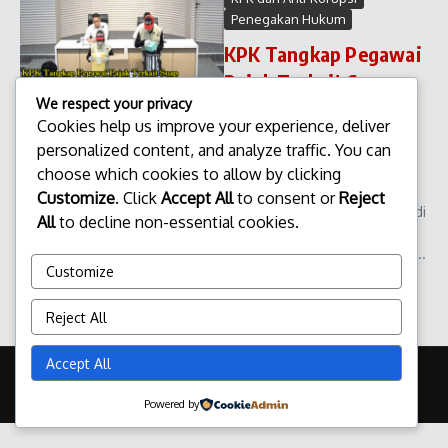
Penegakan Hukum
KPK Tangkap Pegawai
Pajak Terkait Suap
We respect your privacy
KPK Tangkap Pegawai Pajak
Cookies help us improve your experience, deliver
Terkait Suap. Komisi
personalized content, and analyze traffic. You can
Pemberantasan Korupsi (KPK)
kembali menunjukkan
choose which cookies to allow by clicking
komitmennya dalam
Customize
. Click
Accept All
to consent or
Reject
memberantas praktik korupsi di
All
to decline non-essential cookies.
Indonesia. Kali ini, lembaga
antirasuah tersebut menangk...
Customize
admin
Januari 14, 2026
Read More
Reject All
Accept All
Copyright © 2026 Update Terbaru Bali Portal News | Powered by
Majalah Berita X
Powered by