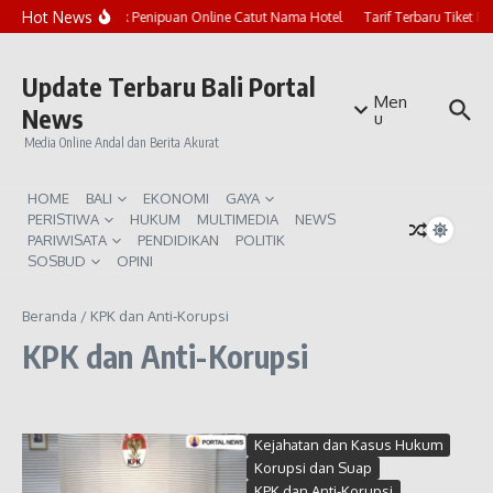
Lewati ke konten
Hot News
Marak Penipuan Online Catut Nama Hotel
Tarif Terbaru Tiket P
Update Terbaru Bali Portal
Men
News
u
Media Online Andal dan Berita Akurat
HOME
BALI
EKONOMI
GAYA
PERISTIWA
HUKUM
MULTIMEDIA
NEWS
PARIWISATA
PENDIDIKAN
POLITIK
SOSBUD
OPINI
Beranda
/
KPK dan Anti-Korupsi
KPK dan Anti-Korupsi
Kejahatan dan Kasus Hukum
Korupsi dan Suap
KPK dan Anti-Korupsi