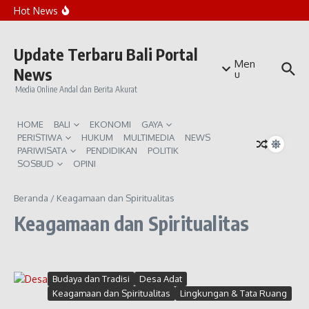
Lewati ke konten
Rekomendasi Beach Club Sunset di Canggu
Hot News
Penanaman Ribuan Mangrove di Teluk Benoa
Bali Waspada Kemarau Ekstrem El Niño
Update Terbaru Bali Portal
Men
News
u
Media Online Andal dan Berita Akurat
HOME
BALI
EKONOMI
GAYA
PERISTIWA
HUKUM
MULTIMEDIA
NEWS
PARIWISATA
PENDIDIKAN
POLITIK
SOSBUD
OPINI
Beranda
/
Keagamaan dan Spiritualitas
Keagamaan dan Spiritualitas
Budaya dan Tradisi
Desa Adat
Keagamaan dan Spiritualitas
Lingkungan & Tata Ruang