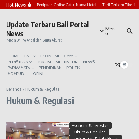
Lewati ke konten
Hot News
Marak Penipuan Online Catut Nama Hotel
Tarif Terbaru Tiket P
Update Terbaru Bali Portal
Men
News
u
Media Online Andal dan Berita Akurat
HOME
BALI
EKONOMI
GAYA
PERISTIWA
HUKUM
MULTIMEDIA
NEWS
PARIWISATA
PENDIDIKAN
POLITIK
SOSBUD
OPINI
Beranda
/
Hukum & Regulasi
Hukum & Regulasi
Ekonomi & Investasi
Hukum & Regulasi
Lingkungan & Tata Ruang