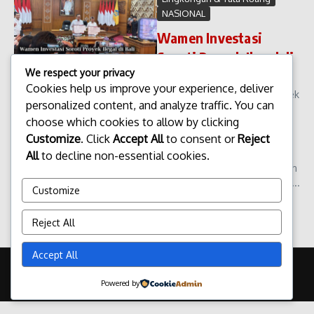
NASIONAL
Wamen Investasi
Soroti Proyek Ilegal di
We respect your privacy
Bali
Cookies help us improve your experience, deliver
Wamen Investasi Soroti Proyek
personalized content, and analyze traffic. You can
Ilegal di Bali. Wakil Menteri
choose which cookies to allow by clicking
Investasi menyoroti maraknya
Customize
. Click
Accept All
to consent or
Reject
proyek pembangunan ilegal
yang masih di temukan di
All
to decline non-essential cookies.
sejumlah wilayah Bali. Sorotan
ini muncul seiring meningkatn...
Customize
admin
Januari 29, 2026
Read More
Reject All
Accept All
Copyright © 2026 Update Terbaru Bali Portal News | Powered by
Majalah Berita X
Powered by