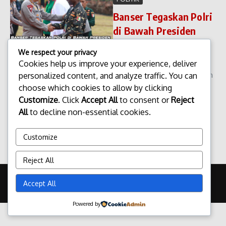
Banser Tegaskan Polri
di Bawah Presiden
Banser Tegaskan Polri di
We respect your privacy
Bawah Presiden. Pernyataan
Cookies help us improve your experience, deliver
tegas datang dari Barisan
personalized content, and analyze traffic. You can
Ansor Serbaguna atau Barisan
Ansor Serbaguna (Banser)
choose which cookies to allow by clicking
terkait posisi institusi
Customize
. Click
Accept All
to consent or
Reject
Kepolisian Negara Republik
All
to decline non-essential cookies.
Indonesia dalam ...
admin
Februari 17, 2026
Customize
Read More
Reject All
Copyright © 2026 Update Terbaru Bali Portal News | Powered by
Accept All
Majalah Berita X
Powered by