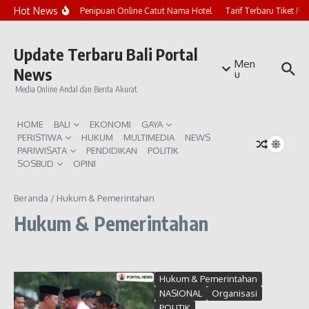
Lewati ke konten
Hot News
Marak Penipuan Online Catut Nama Hotel
Tarif Terbaru Tiket P
Update Terbaru Bali Portal
Men
News
u
Media Online Andal dan Berita Akurat
HOME
BALI
EKONOMI
GAYA
PERISTIWA
HUKUM
MULTIMEDIA
NEWS
PARIWISATA
PENDIDIKAN
POLITIK
SOSBUD
OPINI
Beranda
/
Hukum & Pemerintahan
Hukum & Pemerintahan
Hukum & Pemerintahan
NASIONAL
Organisasi
POLITIK