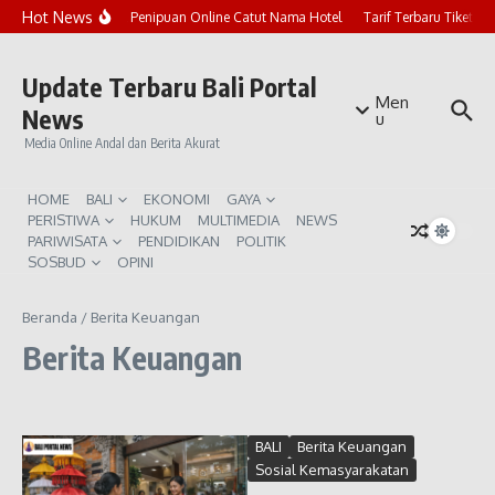
Lewati ke konten
Hot News
Marak Penipuan Online Catut Nama Hotel
Tarif Terbaru Tiket P
Update Terbaru Bali Portal
Men
News
u
Media Online Andal dan Berita Akurat
HOME
BALI
EKONOMI
GAYA
PERISTIWA
HUKUM
MULTIMEDIA
NEWS
PARIWISATA
PENDIDIKAN
POLITIK
SOSBUD
OPINI
Beranda
/
Berita Keuangan
Berita Keuangan
BALI
Berita Keuangan
Sosial Kemasyarakatan