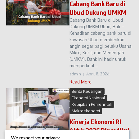
Cabang Bank Baru di
Ubud Dukung UMKM
Cabang Bank Baru di Ubud
Dukung UMKM Ubud, Bali –
Kehadiran cabang bank baru di
kawasan Ubud memberikan
angin segar bagi pelaku Usaha
Mikro, Kecil, dan Menengah
(UMKM). Bank ini hadir untuk
memperkuat...
admin
April 8, 2026
Read More
Berita Keuangan
Ekonomi Nasional
Kebijakan Pemerintah
Makroekonomi
Kinerja Ekonomi RI
Akhir 2026 Diprediksi
Melemah
We respect your privacy