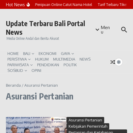
Lewati ke konten
Hot News
Marak Penipuan Online Catut Nama Hotel
Tarif Terbaru Tiket P
Update Terbaru Bali Portal
Men
News
u
Media Online Andal dan Berita Akurat
HOME
BALI
EKONOMI
GAYA
PERISTIWA
HUKUM
MULTIMEDIA
NEWS
PARIWISATA
PENDIDIKAN
POLITIK
SOSBUD
OPINI
Beranda
/
Asuransi Pertanian
Asuransi Pertanian
Asuransi Pertanian
Kebijakan Pemerintah
Pertanian dan Ketahanan