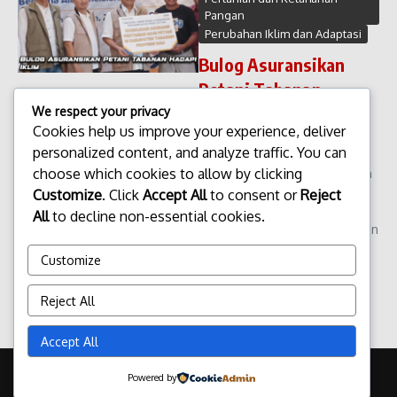
Pangan
Perubahan Iklim dan Adaptasi
Bulog Asuransikan
Petani Tabanan
Hadapi Iklim
We respect your privacy
Cookies help us improve your experience, deliver
Bulog Asuransikan Petani
personalized content, and analyze traffic. You can
Tabanan Hadapi Iklim.
choose which cookies to allow by clicking
Perubahan iklim yang semakin
tidak menentu memberikan
Customize
. Click
Accept All
to consent or
Reject
tantangan besar bagi para
All
to decline non-essential cookies.
petani, khususnya di Kabupaten
Tabanan, Bali. Untuk
Customize
mengurangi risiko ker...
admin
Februari 7, 2026
Reject All
Read More
Accept All
Copyright © 2026 Update Terbaru Bali Portal News | Powered by
Powered by
Majalah Berita X