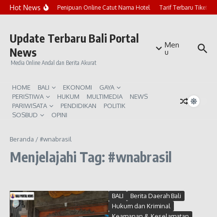
Lewati ke konten
Hot News
Marak Penipuan Online Catut Nama Hotel
Tarif Terbaru Tiket P
Update Terbaru Bali Portal
Men
News
u
Media Online Andal dan Berita Akurat
HOME
BALI
EKONOMI
GAYA
PERISTIWA
HUKUM
MULTIMEDIA
NEWS
PARIWISATA
PENDIDIKAN
POLITIK
SOSBUD
OPINI
Beranda
/
#wnabrasil
Menjelajahi Tag: #wnabrasil
BALI
Berita Daerah Bali
Hukum dan Kriminal
Keamanan & Keselamatan