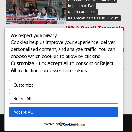
kejadian di Bali
Kejahatan Berat
Kejahatan dan Kasus Hukum
WNA Brasil Tersangka
Pembunuhan di Kuta
We respect your privacy
Cookies help us improve your experience, deliver
WNA Brasil Tersangka
personalized content, and analyze traffic. You can
Pembunuhan di Kuta Kuta, Bali
choose which cookies to allow by clicking
– Kasus pembunuhan yang
melibatkan warga negara
Customize
. Click
Accept All
to consent or
Reject
asing kembali menjadi sorotan
All
to decline non-essential cookies.
publik di Pulau Dewata.
Seorang Warga Negara Brasil
Customize
di tetapkan sebagai...
admin
Maret 31, 2026
Reject All
Read More
Accept All
Copyright © 2026 Update Terbaru Bali Portal News | Powered by
Powered by
Majalah Berita X