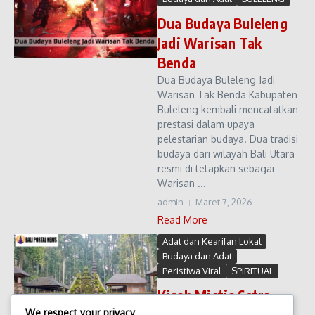
Dua Budaya Buleleng
Jadi Warisan Tak
Benda
Dua Budaya Buleleng Jadi
Warisan Tak Benda Kabupaten
Buleleng kembali mencatatkan
prestasi dalam upaya
pelestarian budaya. Dua tradisi
budaya dari wilayah Bali Utara
resmi di tetapkan sebagai
Warisan ...
admin
Maret 7, 2026
Read More
Adat dan Kearifan Lokal
Budaya dan Adat
Peristiwa Viral
SPIRITUAL
Kisah Mistis Setra
Bojog Sangeh
We respect your privacy