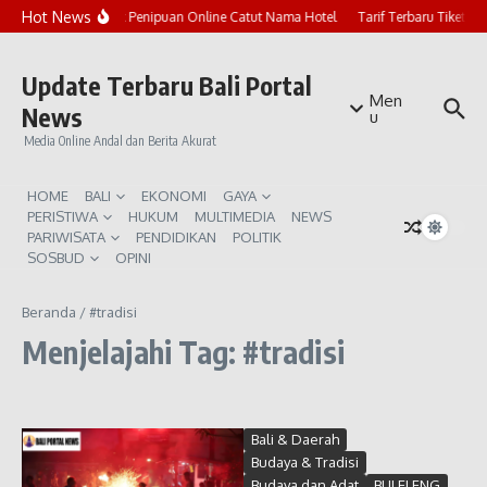
Lewati ke konten
Hot News
Marak Penipuan Online Catut Nama Hotel
Tarif Terbaru Tiket P
Update Terbaru Bali Portal
Men
News
u
Media Online Andal dan Berita Akurat
HOME
BALI
EKONOMI
GAYA
PERISTIWA
HUKUM
MULTIMEDIA
NEWS
PARIWISATA
PENDIDIKAN
POLITIK
SOSBUD
OPINI
Beranda
/
#tradisi
Menjelajahi Tag: #tradisi
Bali & Daerah
Budaya & Tradisi
Budaya dan Adat
BULELENG