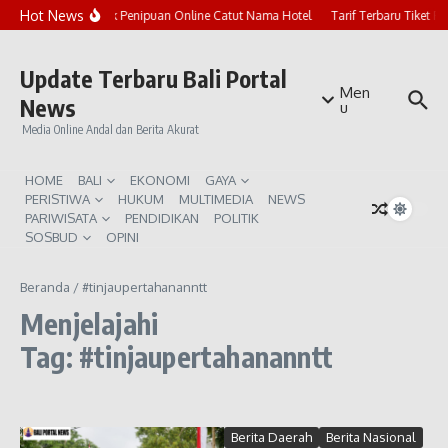
Lewati ke konten
Hot News
Marak Penipuan Online Catut Nama Hotel
Tarif Terbaru Tiket P
Update Terbaru Bali Portal
Men
News
u
Media Online Andal dan Berita Akurat
HOME
BALI
EKONOMI
GAYA
PERISTIWA
HUKUM
MULTIMEDIA
NEWS
PARIWISATA
PENDIDIKAN
POLITIK
SOSBUD
OPINI
Beranda
/
#tinjaupertahananntt
Menjelajahi
Tag: #tinjaupertahananntt
Berita Daerah
Berita Nasional