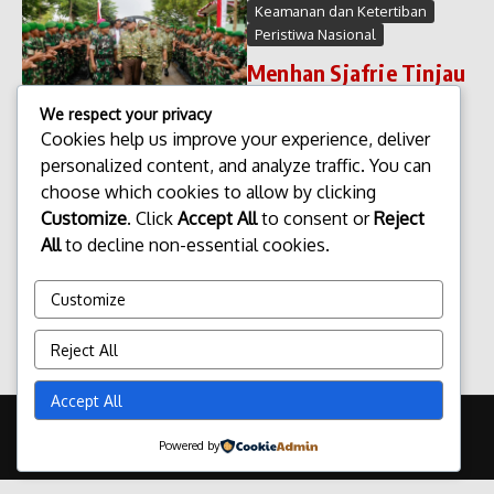
Keamanan dan Ketertiban
Peristiwa Nasional
Menhan Sjafrie Tinjau
Pertahanan di NTT
We respect your privacy
Menhan Sjafrie Tinjau
Cookies help us improve your experience, deliver
Pertahanan di NTT Menteri
personalized content, and analyze traffic. You can
Pertahanan Sjafrie melakukan
choose which cookies to allow by clicking
kunjungan kerja ke Provinsi
Customize
. Click
Accept All
to consent or
Reject
Nusa Tenggara Timur (NTT)
All
to decline non-essential cookies.
untuk meninjau langsung
kondisi pertahanan dan
kesiapsiagaan wilayah....
Customize
admin
Januari 28, 2026
Reject All
Read More
Accept All
Copyright © 2026 Update Terbaru Bali Portal News | Powered by
Powered by
Majalah Berita X