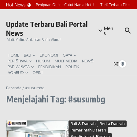
Lewati ke konten
Hot News
Marak Penipuan Online Catut Nama Hotel
Tarif Terbaru Tiket P
Update Terbaru Bali Portal
Men
News
u
Media Online Andal dan Berita Akurat
HOME
BALI
EKONOMI
GAYA
PERISTIWA
HUKUM
MULTIMEDIA
NEWS
PARIWISATA
PENDIDIKAN
POLITIK
SOSBUD
OPINI
Beranda
/
#susumbg
Menjelajahi Tag: #susumbg
Bali & Daerah
Berita Daerah
Pemerintah Daerah
Pendidikan & Remaja