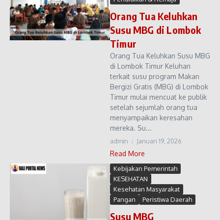
Orang Tua Keluhkan
Susu MBG di Lombok
Timur
Orang Tua Keluhkan Susu MBG
di Lombok Timur Keluhan
terkait susu program Makan
Bergizi Gratis (MBG) di Lombok
Timur mulai mencuat ke publik
setelah sejumlah orang tua
menyampaikan keresahan
mereka. Su...
admin
Januari 19, 2026
Read More
Kebijakan Pemerintah
KESEHATAN
Kesehatan Masyarakat
Pangan
Peristiwa Daerah
Susu MBG