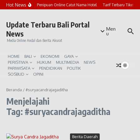
Lewati ke konten
Hot News
Marak Penipuan Online Catut Nama Hotel
Tarif Terbaru Tiket P
Update Terbaru Bali Portal
Men
News
u
Media Online Andal dan Berita Akurat
HOME
BALI
EKONOMI
GAYA
PERISTIWA
HUKUM
MULTIMEDIA
NEWS
PARIWISATA
PENDIDIKAN
POLITIK
SOSBUD
OPINI
Beranda
/
#suryacandrajagaditha
Menjelajahi
Tag: #suryacandrajagaditha
Berita Daerah