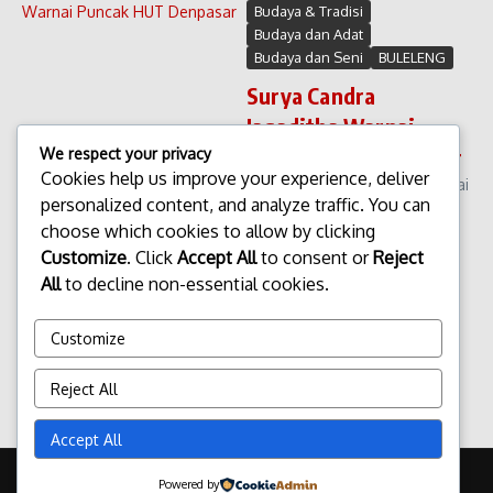
Budaya & Tradisi
Budaya dan Adat
Budaya dan Seni
BULELENG
Surya Candra
Jagaditha Warnai
Puncak HUT Denpasar
We respect your privacy
Cookies help us improve your experience, deliver
Surya Candra Jagaditha Warnai
personalized content, and analyze traffic. You can
Puncak HUT Denpasar
choose which cookies to allow by clicking
Perayaan puncak Hari Ulang
Tahun (HUT) Kota Denpasar
Customize
. Click
Accept All
to consent or
Reject
tahun ini berlangsung meriah
All
to decline non-essential cookies.
dengan di gelarnya acara
Surya Candra Jagaditha yang
Customize
menjadi simbol ...
admin
Maret 11, 2026
Reject All
Read More
Accept All
Copyright © 2026 Update Terbaru Bali Portal News | Powered by
Powered by