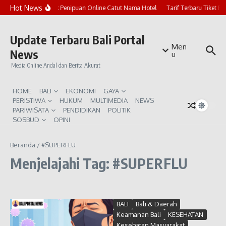
Lewati ke konten
Hot News
Marak Penipuan Online Catut Nama Hotel
Tarif Terbaru Tiket P
Update Terbaru Bali Portal
Men
News
u
Media Online Andal dan Berita Akurat
HOME
BALI
EKONOMI
GAYA
PERISTIWA
HUKUM
MULTIMEDIA
NEWS
PARIWISATA
PENDIDIKAN
POLITIK
SOSBUD
OPINI
Beranda
/
#SUPERFLU
Menjelajahi Tag: #SUPERFLU
BALI
Bali & Daerah
Keamanan Bali
KESEHATAN
Kesehatan Masyarakat