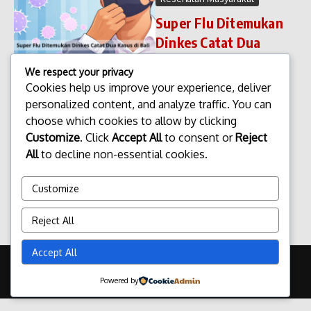
Super Flu Ditemukan
Dinkes Catat Dua
Kasus di Bali
We respect your privacy
Super Flu Ditemukan Dinkes
Cookies help us improve your experience, deliver
Catat Dua Kasus di Bali Dinas
personalized content, and analyze traffic. You can
Kesehatan (Dinkes) Bali
choose which cookies to allow by clicking
mencatat adanya dua kasus
Customize
. Click
Accept All
to consent or
Reject
yang di duga terpapar varian
flu dengan tingkat penularan
All
to decline non-essential cookies.
tinggi atau yang di kenal
masyaraka...
Customize
admin
Januari 18, 2026
Read More
Reject All
Accept All
Copyright © 2026 Update Terbaru Bali Portal News | Powered by
Majalah Berita X
Powered by