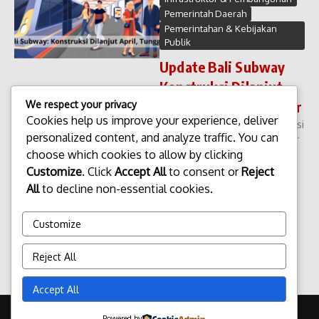
Pemerintah Daerah
Pemerintahan & Kebijakan
Publik
Update Bali Subway
Konstruksi Dilanjut
April, Tunggu Investor
We respect your privacy
Cookies help us improve your experience, deliver
Update Bali Subway: Konstruksi
personalized content, and analyze traffic. You can
Dilanjut April, Tunggu Investor
choose which cookies to allow by clicking
Proyek Bali Subway kembali
menjadi sorotan setelah
Customize
. Click
Accept All
to consent or
Reject
pemerintah memastikan
All
to decline non-essential cookies.
rencana kelanjutan konstruksi
yang dij adwalkan mulai April.
Customize
Mes...
admin
Januari 8, 2026
Reject All
Read More
Accept All
Copyright © 2026 Update Terbaru Bali Portal News | Powered by
Powered by