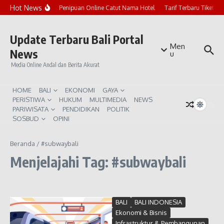
Lewati ke konten
Hot News
Marak Penipuan Online Catut Nama Hotel
Tarif Terbaru Tiket P
Update Terbaru Bali Portal
Men
News
u
Media Online Andal dan Berita Akurat
HOME
BALI
EKONOMI
GAYA
PERISTIWA
HUKUM
MULTIMEDIA
NEWS
PARIWISATA
PENDIDIKAN
POLITIK
SOSBUD
OPINI
Beranda
/
#subwaybali
Menjelajahi Tag: #subwaybali
BALI
BALI INDONESIA
Ekonomi & Bisnis
Infrastruktur & Pembangunan