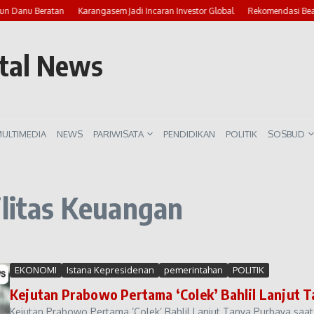
lun Danu Beratan
Karangasem Jadi Incaran Investor Global
Rekomendasi Beac
rtal News
ULTIMEDIA
NEWS
PARIWISATA
PENDIDIKAN
POLITIK
SOSBUD
ilitas Keuangan
EKONOMI
Istana Kepresidenan
pemerintahan
POLITIK
Kejutan Prabowo Pertama ‘Colek’ Bahlil Lanjut T
Kejutan Prabowo Pertama ‘Colek’ Bahlil Lanjut Tanya Purbaya saat 