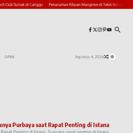
h Club Sunset di Canggu
Penanaman Ribuan Mangrove di Teluk Benoa
Bal
OPINI
Agustus 4, 2026
anya Purbaya saat Rapat Penting di Istana
Rapat Penting di Istana. Suasana rapat penting di Istana