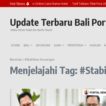
Lewati ke konten
Hot News
Marak Penipuan Online Catut Nama Hotel
Tarif Terbaru Tiket Pura U
Update Terbaru Bali Po
Media Online Andal dan Berita Akurat
HOME
BALI
EKONOMI
GAYA
PERISTIWA
HUKUM
M
Beranda
/
#Stabilitas Keuangan
Menjelajahi Tag: #Stab