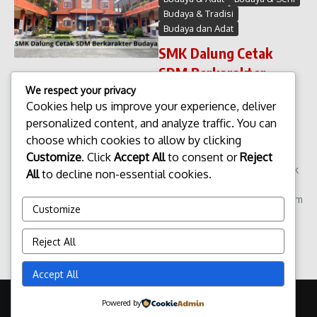
Budaya & Tradisi
Budaya dan Adat
SMK Dalung Cetak
SDM Berkarakter
Budaya
We respect your privacy
Cookies help us improve your experience, deliver
SMK Dalung Cetak SDM
personalized content, and analyze traffic. You can
Berkarakter Budaya Sekolah
choose which cookies to allow by clicking
Menengah Kejuruan (SMK)
Dalung terus menunjukkan
Customize
. Click
Accept All
to consent or
Reject
komitmennya dalam mencetak
All
to decline non-essential cookies.
sumber daya manusia (SDM)
yang tidak hanya unggul dalam
Customize
keterampilan kerja, ...
admin
Maret 8, 2026
Reject All
Read More
Accept All
Copyright © 2026 Update Terbaru Bali Portal News | Powered by
Powered by
Majalah Berita X