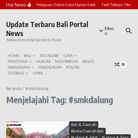
Lewati ke konten
Hot News
Marak Penipuan Online Catut Nama Hotel
Tarif Terbaru Tiket P
Update Terbaru Bali Portal
Men
News
u
Media Online Andal dan Berita Akurat
HOME
BALI
EKONOMI
GAYA
PERISTIWA
HUKUM
MULTIMEDIA
NEWS
PARIWISATA
PENDIDIKAN
POLITIK
SOSBUD
OPINI
Beranda
/
#smkdalung
Menjelajahi Tag: #smkdalung
Bali & Daerah
Berita Daerah Bali
Budaya & Adat
Budaya & Seni