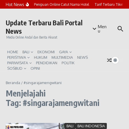
Lewati ke konten
Hot News
Marak Penipuan Online Catut Nama Hotel
Tarif Terbaru Tiket P
Update Terbaru Bali Portal
Men
News
u
Media Online Andal dan Berita Akurat
HOME
BALI
EKONOMI
GAYA
PERISTIWA
HUKUM
MULTIMEDIA
NEWS
PARIWISATA
PENDIDIKAN
POLITIK
SOSBUD
OPINI
Beranda
/
#singarajamengwitani
Menjelajahi
Tag: #singarajamengwitani
BALI
BALI INDONESIA