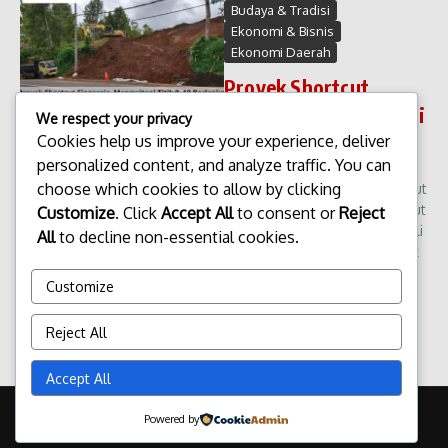
Budaya & Tradisi
Ekonomi & Bisnis
Ekonomi Daerah
Proyek Shortcut
Singaraja–Mengwitani
We respect your privacy
Titik 9–10 Berlanjut
Cookies help us improve your experience, deliver
personalized content, and analyze traffic. You can
Proyek Shortcut Singaraja–
choose which cookies to allow by clicking
Mengwitani Titik 9–10 Berlanjut
Pembangunan proyek Shortcut
Customize
. Click
Accept All
to consent or
Reject
Singaraja–Mengwitani kembali
All
to decline non-essential cookies.
berlanjut, khususnya pada titik
9–10 yang selama ini menjadi
Customize
salah satu ruas krusial ...
admin
Januari 15, 2026
Reject All
Read More
Accept All
Copyright © 2026 Update Terbaru Bali Portal News | Powered by
Powered by
Majalah Berita X