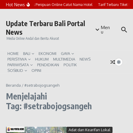
Lewati ke konten
Hot News
Marak Penipuan Online Catut Nama Hotel
Tarif Terbaru Tiket P
Update Terbaru Bali Portal
Men
News
u
Media Online Andal dan Berita Akurat
HOME
BALI
EKONOMI
GAYA
PERISTIWA
HUKUM
MULTIMEDIA
NEWS
PARIWISATA
PENDIDIKAN
POLITIK
SOSBUD
OPINI
Beranda
/
#setrabojogsangeh
Menjelajahi
Tag: #setrabojogsangeh
Adat dan Kearifan Lokal