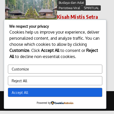
Budaya dan Adat
Peristiwa Viral
SPIRITUAL
Kisah Mistis Setra
Bojog Sangeh
We respect your privacy
Kisah Mistis Setra Bojog
Cookies help us improve your experience, deliver
Sangeh Setra Bojog Sangeh
personalized content, and analyze traffic. You can
yang terletak di Desa Sangeh,
choose which cookies to allow by clicking
Kecamatan Abiansemal,
Customize
. Click
Accept All
to consent or
Reject
Kabupaten Badung, Bali, di
All
to decline non-essential cookies.
kenal luas sebagai kawasan
hutan pala dengan ratusan
kera ekor panjang...
Customize
admin
Januari 20, 2026
Reject All
Read More
Accept All
Copyright © 2026 Update Terbaru Bali Portal News | Powered by
Powered by
Majalah Berita X