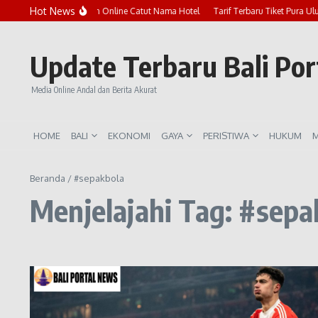
Lewati ke konten
Hot News
Marak Penipuan Online Catut Nama Hotel
Tarif Terbaru Tiket Pura Ul
Update Terbaru Bali Po
Media Online Andal dan Berita Akurat
HOME
BALI
EKONOMI
GAYA
PERISTIWA
HUKUM
M
Beranda
/
#sepakbola
Menjelajahi Tag: #sepa