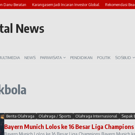
un Danu Beratan
Karangasem Jadi Incaran Investor Global
Rekomendasi Beach
rtal News
ULTIMEDIA
NEWS
PARIWISATA
PENDIDIKAN
POLITIK
SOSBUD
kbola
Berita Olahraga
Olahraga / Sports
Olahraga Internasional
Sepak 
Bayern Munich Lolos ke 16 Besar Liga Champions
Bayern Munich Lolos ke 16 Besar Liga Champions Bayern Munich k