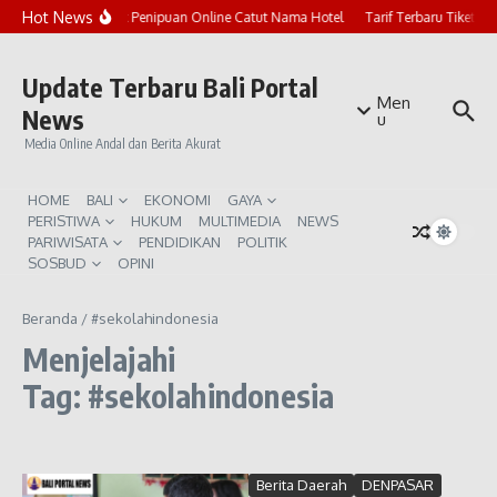
Lewati ke konten
Hot News
Marak Penipuan Online Catut Nama Hotel
Tarif Terbaru Tiket P
Update Terbaru Bali Portal
Men
News
u
Media Online Andal dan Berita Akurat
HOME
BALI
EKONOMI
GAYA
PERISTIWA
HUKUM
MULTIMEDIA
NEWS
PARIWISATA
PENDIDIKAN
POLITIK
SOSBUD
OPINI
Beranda
/
#sekolahindonesia
Menjelajahi
Tag: #sekolahindonesia
Berita Daerah
DENPASAR