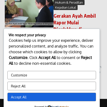
Hukum & Peradilan
Kejadian Lokal
Gerakan Ayah Ambil
Rapor Mulai
Digalakkan di
Denpasar
We respect your privacy
Cookies help us improve your experience, deliver
Gerakan Ayah Ambil Rapor
personalized content, and analyze traffic. You can
Mulai Digalakkan di Denpasar
choose which cookies to allow by clicking
Pemerintah Kota Denpasar
mulai menggalakkan Gerakan
Customize
. Click
Accept All
to consent or
Reject
Ayah Ambil Rapor sebagai
All
to decline non-essential cookies.
upaya mendorong keterlibatan
ayah dalam proses pendidikan
Customize
anak. Selam...
admin
Februari 11, 2026
Reject All
Read More
Accept All
Copyright © 2026 Update Terbaru Bali Portal News | Powered by
Powered by