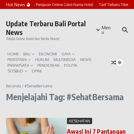
Lewati ke konten
Hot News
Marak Penipuan Online Catut Nama Hotel
Tarif Terbaru Tiket P
Update Terbaru Bali Portal
Men
News
u
Media Online Andal dan Berita Akurat
HOME
BALI
EKONOMI
GAYA
PERISTIWA
HUKUM
MULTIMEDIA
NEWS
PARIWISATA
PENDIDIKAN
POLITIK
SOSBUD
OPINI
Beranda
/
#SehatBersama
Menjelajahi Tag: #SehatBersama
KESEHATAN
Awas! Ini 7 Pantangan