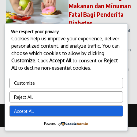
Makanan dan Minuman
Fatal Bagi Penderita
Diabetes
Diabetes melitus sering disebut
We respect your privacy
sebagai silent killer atau
Cookies help us improve your experience, deliver
pembunuh senyap karena
personalized content, and analyze traffic. You can
gejalanya yang kerap diabaikan
choose which cookies to allow by clicking
hingga komplikasi serius
Customize
. Click
Accept All
to consent or
Reject
muncul. Bagi para penyintas
All
to decline non-essential cookies.
diabetes (diabetisi), mengelola
ka...
Customize
admin
Desember 10, 2025
Read More
Reject All
Accept All
Copyright © 2026 Update Terbaru Bali Portal News | Powered by
Majalah Berita X
Powered by