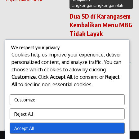
LingkunganLingkungan Bali
Dua SD di Karangasem
Kembalikan Menu MBG
Tidak Layak
Dikonsumsi
We respect your privacy
Dua SD di Karangasem
Cookies help us improve your experience, deliver
Kembalikan Menu MBG Tidak
personalized content, and analyze traffic. You can
Layak Dikonsumsi Dua sekolah
choose which cookies to allow by clicking
dasar (SD) di Kabupaten
Karangasem mengambil
Customize
. Click
Accept All
to consent or
Reject
langkah tegas dengan
All
to decline non-essential cookies.
mengembalikan menu Makan
Bergizi Gratis (MBG) yang di
Customize
nila...
admin
Februari 5, 2026
Reject All
Read More
Accept All