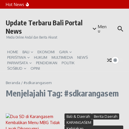
Lewati ke konten
Rekomendasi Beach Club Sunset di Canggu
Hot News
Penanaman Ribuan Mangrove di Teluk Benoa
Bali Waspada Kemarau Ekstrem El Niño
Update Terbaru Bali Portal
Men
News
u
Media Online Andal dan Berita Akurat
HOME
BALI
EKONOMI
GAYA
PERISTIWA
HUKUM
MULTIMEDIA
NEWS
PARIWISATA
PENDIDIKAN
POLITIK
SOSBUD
OPINI
Beranda
/
#sdkarangasem
Menjelajahi Tag: #sdkarangasem
Bali & Daerah
Berita Daerah
KARANGASEM
Kebijakan