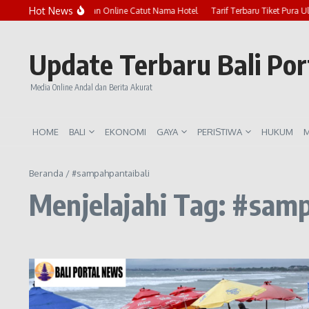
Lewati ke konten
Hot News
Marak Penipuan Online Catut Nama Hotel
Tarif Terbaru Tiket Pura U
Update Terbaru Bali Po
Media Online Andal dan Berita Akurat
HOME
BALI
EKONOMI
GAYA
PERISTIWA
HUKUM
M
Beranda
/
#sampahpantaibali
Menjelajahi Tag: #sam