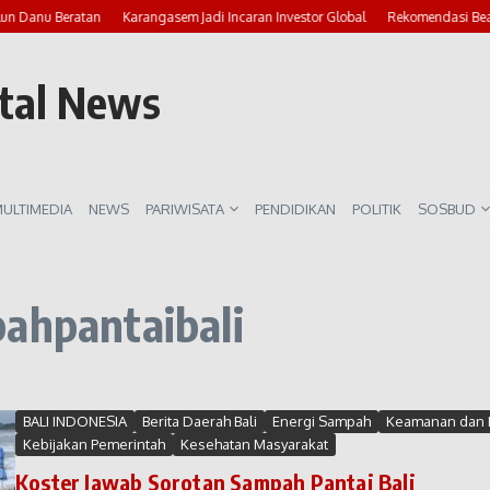
lun Danu Beratan
Karangasem Jadi Incaran Investor Global
Rekomendasi Beac
rtal News
ULTIMEDIA
NEWS
PARIWISATA
PENDIDIKAN
POLITIK
SOSBUD
pahpantaibali
BALI INDONESIA
Berita Daerah Bali
Energi Sampah
Keamanan dan K
Kebijakan Pemerintah
Kesehatan Masyarakat
Koster Jawab Sorotan Sampah Pantai Bali