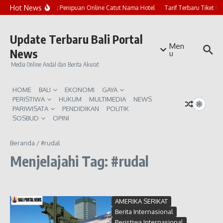
Lewati ke konten
Hot News
Marak Penipuan Online Catut Nama Hotel
Tarif Terbaru Tiket P
Update Terbaru Bali Portal
Men
News
u
Media Online Andal dan Berita Akurat
HOME
BALI
EKONOMI
GAYA
PERISTIWA
HUKUM
MULTIMEDIA
NEWS
PARIWISATA
PENDIDIKAN
POLITIK
SOSBUD
OPINI
Beranda
/
#rudal
Menjelajahi Tag: #rudal
AMERIKA SERIKAT
Berita Internasional
Peristiwa Internasional