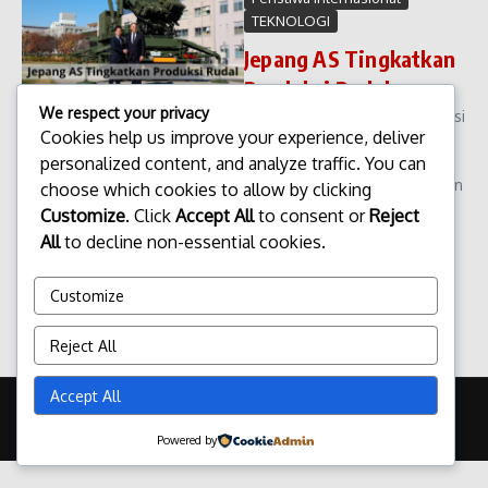
TEKNOLOGI
Jepang AS Tingkatkan
Produksi Rudal
We respect your privacy
Jepang AS Tingkatkan Produksi
Cookies help us improve your experience, deliver
Rudal Jepang dan Amerika
personalized content, and analyze traffic. You can
Serikat terus memperdalam
kerja sama pertahanan dengan
choose which cookies to allow by clicking
meningkatkan produksi rudal
Customize
. Click
Accept All
to consent or
Reject
sebagai bagian dari strategi
All
to decline non-essential cookies.
memperkuat keamanan
kawasan Indo-...
Customize
admin
Januari 22, 2026
Read More
Reject All
Accept All
Copyright © 2026 Update Terbaru Bali Portal News | Powered by
Majalah Berita X
Powered by