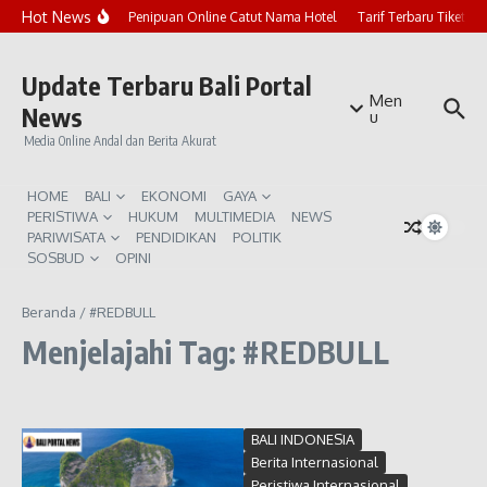
Lewati ke konten
Hot News
Marak Penipuan Online Catut Nama Hotel
Tarif Terbaru Tiket P
Update Terbaru Bali Portal
Men
News
u
Media Online Andal dan Berita Akurat
HOME
BALI
EKONOMI
GAYA
PERISTIWA
HUKUM
MULTIMEDIA
NEWS
PARIWISATA
PENDIDIKAN
POLITIK
SOSBUD
OPINI
Beranda
/
#REDBULL
Menjelajahi Tag: #REDBULL
BALI INDONESIA
Berita Internasional
Peristiwa Internasional