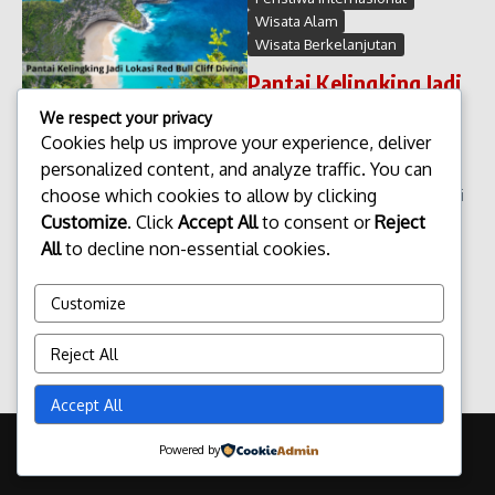
Wisata Alam
Wisata Berkelanjutan
Pantai Kelingking Jadi
Lokasi Red Bull Cliff
We respect your privacy
Diving
Cookies help us improve your experience, deliver
personalized content, and analyze traffic. You can
Pantai Kelingking Jadi Lokasi
choose which cookies to allow by clicking
Red Bull Cliff Diving Pulau Bali
kembali menarik perhatian
Customize
. Click
Accept All
to consent or
Reject
dunia internasional. Kali ini,
All
to decline non-essential cookies.
salah satu destinasi ikoniknya
yakni Pantai Kelingking di pilih
Customize
sebagai lokasi p...
admin
Maret 8, 2026
Reject All
Read More
Accept All
Copyright © 2026 Update Terbaru Bali Portal News | Powered by
Powered by
Majalah Berita X