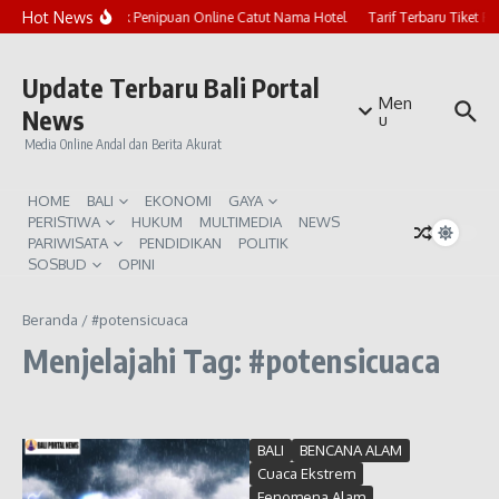
Lewati ke konten
Hot News
Marak Penipuan Online Catut Nama Hotel
Tarif Terbaru Tiket P
Update Terbaru Bali Portal
Men
News
u
Media Online Andal dan Berita Akurat
HOME
BALI
EKONOMI
GAYA
PERISTIWA
HUKUM
MULTIMEDIA
NEWS
PARIWISATA
PENDIDIKAN
POLITIK
SOSBUD
OPINI
Beranda
/
#potensicuaca
Menjelajahi Tag: #potensicuaca
BALI
BENCANA ALAM
Cuaca Ekstrem
Fenomena Alam