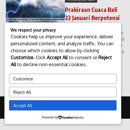
Prakiraan Cuaca Bali
22 Januari Berpotensi
Hujan Petir
We respect your privacy
Prakiraan Cuaca Bali 22 Januari
Cookies help us improve your experience, deliver
Berpotensi Hujan Petir Cuaca di
personalized content, and analyze traffic. You can
wilayah Bali pada 22 Januari di
choose which cookies to allow by clicking
prakirakan mengalami dinamika
Customize
. Click
Accept All
to consent or
Reject
cukup signifikan. Sejumlah
wilayah berpotensi di guyur
All
to decline non-essential cookies.
hujan di sertai pet...
admin
Januari 26, 2026
Customize
Read More
Reject All
Copyright © 2026 Update Terbaru Bali Portal News | Powered by
Accept All
Majalah Berita X
Powered by