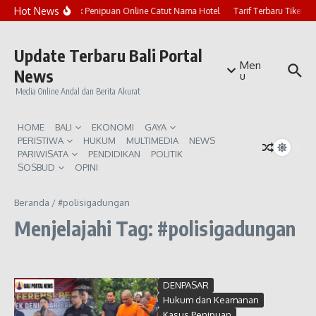
Lewati ke konten
Hot News
Marak Penipuan Online Catut Nama Hotel
Tarif Terbaru Tiket P
Update Terbaru Bali Portal
Men
News
u
Media Online Andal dan Berita Akurat
HOME
BALI
EKONOMI
GAYA
PERISTIWA
HUKUM
MULTIMEDIA
NEWS
PARIWISATA
PENDIDIKAN
POLITIK
SOSBUD
OPINI
Beranda
/
#polisigadungan
Menjelajahi Tag: #polisigadungan
DENPASAR
Hukum dan Keamanan
Kasus Penipuan