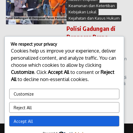
Keamanan dan Ketertiban
Kebijakan Lokal
Kejahatan dan Kasus Hukum
Polisi Gadungan di
Denpasar Peras
Pemotor
We respect your privacy
Cookies help us improve your experience, deliver
Polisi Gadungan di Denpasar
personalized content, and analyze traffic. You can
Peras Pemotor Kasus penipuan
choose which cookies to allow by clicking
dengan modus polisi
gadungan kembali terjadi di
Customize
. Click
Accept All
to consent or
Reject
Kota Denpasar. Seorang pria di
All
to decline non-essential cookies.
laporkan berpura-pura menjadi
anggota kepolisian dan
Customize
memeras sej...
admin
Maret 7, 2026
Reject All
Read More
Accept All
Copyright © 2026 Update Terbaru Bali Portal News | Powered by