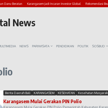
lun Danu Beratan
Karangasem Jadi Incaran Investor Global
Rekomendasi Beac
rtal News
ULTIMEDIA
NEWS
PARIWISATA
PENDIDIKAN
POLITIK
SOSBUD
lio
Berita Daerah Bali
KARANGASEM
KESEHATAN
Kesehatan Masyarak
Karangasem Mulai Gerakan PIN Polio
Karangasem Mulai Gerakan PIN Polio Pemerintah Kabupaten Karan