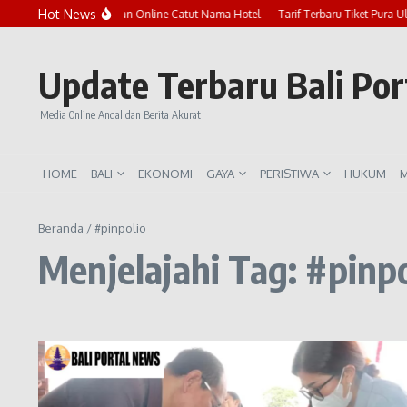
Lewati ke konten
Hot News
Marak Penipuan Online Catut Nama Hotel
Tarif Terbaru Tiket Pura U
Update Terbaru Bali Po
Media Online Andal dan Berita Akurat
HOME
BALI
EKONOMI
GAYA
PERISTIWA
HUKUM
M
Beranda
/
#pinpolio
Menjelajahi Tag: #pinpo