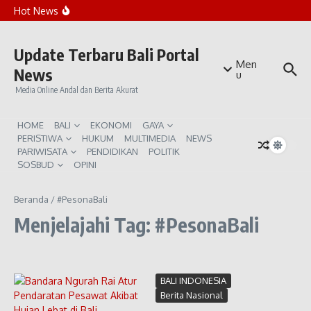
Lewati ke konten
Rekomendasi Beach Club Sunset di Canggu
Hot News
Penanaman Ribuan Mangrove di Teluk Benoa
Bali Waspada Kemarau Ekstrem El Niño
Update Terbaru Bali Portal
Men
News
u
Media Online Andal dan Berita Akurat
HOME
BALI
EKONOMI
GAYA
PERISTIWA
HUKUM
MULTIMEDIA
NEWS
PARIWISATA
PENDIDIKAN
POLITIK
SOSBUD
OPINI
Beranda
/
#PesonaBali
Menjelajahi Tag: #PesonaBali
BALI INDONESIA
Berita Nasional