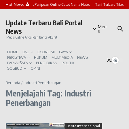
Lewati ke konten
Hot News
Marak Penipuan Online Catut Nama Hotel
Tarif Terbaru Tiket P
Update Terbaru Bali Portal
Men
News
u
Media Online Andal dan Berita Akurat
HOME
BALI
EKONOMI
GAYA
PERISTIWA
HUKUM
MULTIMEDIA
NEWS
PARIWISATA
PENDIDIKAN
POLITIK
SOSBUD
OPINI
Beranda
/
Industri Penerbangan
Menjelajahi Tag: Industri
Penerbangan
Berita Internasional