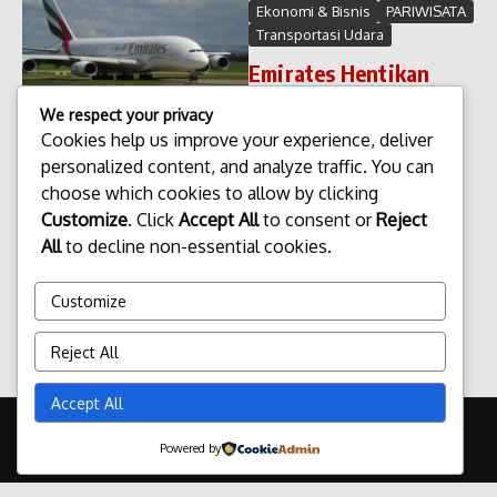
Ekonomi & Bisnis
PARIWISATA
Transportasi Udara
Emirates Hentikan
A380 Rute Bali
We respect your privacy
Emirates Hentikan A380 Rute
Cookies help us improve your experience, deliver
Bali. Keputusan maskapai
personalized content, and analyze traffic. You can
penerbangan besar untuk
choose which cookies to allow by clicking
mengubah armada pada rute
Customize
. Click
Accept All
to consent or
Reject
tertentu sering kali menarik
All
to decline non-essential cookies.
perhatian publik. Hal tersebut
juga terjadi ketika Emirates
memutusk...
Customize
admin
Maret 10, 2026
Reject All
Read More
Accept All
Copyright © 2026 Update Terbaru Bali Portal News | Powered by
Powered by
Majalah Berita X