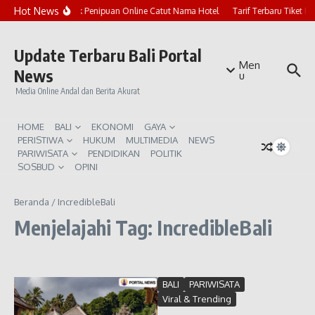
Lewati ke konten
Hot News
Marak Penipuan Online Catut Nama Hotel
Tarif Terbaru Tiket P
Update Terbaru Bali Portal
Men
News
u
Media Online Andal dan Berita Akurat
HOME
BALI
EKONOMI
GAYA
PERISTIWA
HUKUM
MULTIMEDIA
NEWS
PARIWISATA
PENDIDIKAN
POLITIK
SOSBUD
OPINI
Beranda
/
IncredibleBali
Menjelajahi Tag: IncredibleBali
BALI
PARIWISATA
Viral & Trending