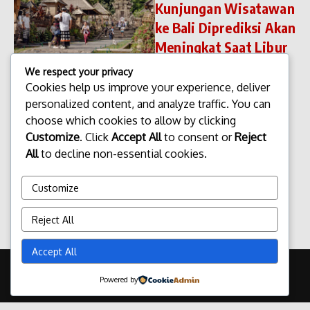
Kunjungan Wisatawan
ke Bali Diprediksi Akan
Meningkat Saat Libur
Nataru 2025
We respect your privacy
Bali, Indonesia – Kunjungan
Cookies help us improve your experience, deliver
Wisatawan ke Bali Diprediksi
personalized content, and analyze traffic. You can
Akan Meningkat Saat Libur
choose which cookies to allow by clicking
Nataru 2025. Pulau Bali
Customize
. Click
Accept All
to consent or
Reject
kembali di perkirakan akan
All
to decline non-essential cookies.
menjadi tujuan utama bagi
wisatawan, baik domestik
maupun internas...
Customize
admin
Desember 15, 2025
Reject All
Read More
Accept All
Copyright © 2026 Update Terbaru Bali Portal News | Powered by
Powered by
Majalah Berita X