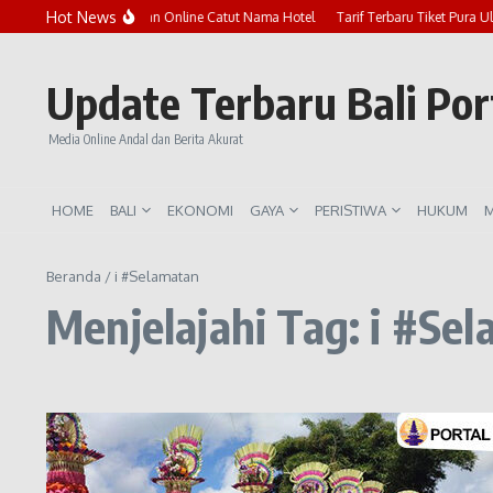
Lewati ke konten
Hot News
Marak Penipuan Online Catut Nama Hotel
Tarif Terbaru Tiket Pura U
Update Terbaru Bali Po
Media Online Andal dan Berita Akurat
HOME
BALI
EKONOMI
GAYA
PERISTIWA
HUKUM
M
Beranda
/
i #Selamatan
Menjelajahi Tag: i #Se