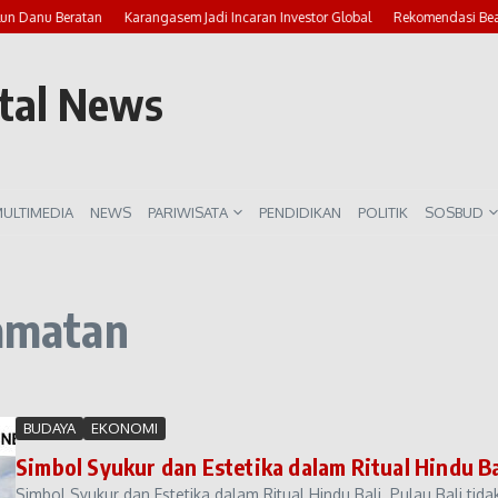
lun Danu Beratan
Karangasem Jadi Incaran Investor Global
Rekomendasi Beac
rtal News
ULTIMEDIA
NEWS
PARIWISATA
PENDIDIKAN
POLITIK
SOSBUD
lamatan
BUDAYA
EKONOMI
Simbol Syukur dan Estetika dalam Ritual Hindu Ba
Simbol Syukur dan Estetika dalam Ritual Hindu Bali. Pulau Bali ti