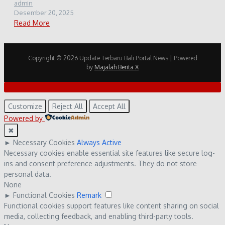
admin
Desember 20, 2025
Read More
Copyright © 2026 Update Terbaru Bali Portal News | Powered
by
Majalah Berita X
Customize
Reject All
Accept All
Powered by
✖
►
Necessary Cookies
Always Active
Necessary cookies enable essential site features like secure log-
ins and consent preference adjustments. They do not store
personal data.
None
►
Functional Cookies
Remark
Functional cookies support features like content sharing on social
media, collecting feedback, and enabling third-party tools.