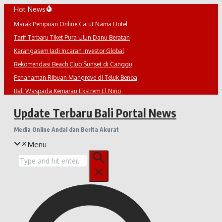
Lewati
Hot News
ke
Marak Penipuan Online Catut Nama Hotel
konten
Tarif Terbaru Tiket Pura Ulun Danu Beratan
Karangasem Jadi Incaran Investor Global
Rekomendasi Beach Club Sunset di Canggu
Penanaman Ribuan Mangrove di Teluk Benoa
Bali Waspada Kemarau Ekstrem El Niño
Update Terbaru Bali Portal News
Media Online Andal dan Berita Akurat
Menu
Pencarian
untuk: