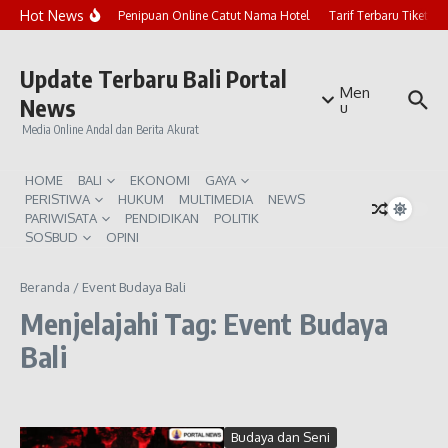
Lewati ke konten
Hot News
Marak Penipuan Online Catut Nama Hotel
Tarif Terbaru Tiket P
Update Terbaru Bali Portal
Men
News
u
Media Online Andal dan Berita Akurat
HOME
BALI
EKONOMI
GAYA
PERISTIWA
HUKUM
MULTIMEDIA
NEWS
PARIWISATA
PENDIDIKAN
POLITIK
SOSBUD
OPINI
Beranda
/
Event Budaya Bali
Menjelajahi Tag: Event Budaya
Bali
Budaya dan Seni