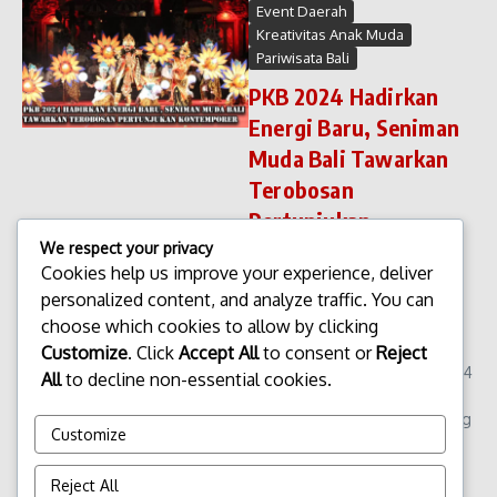
Event Daerah
Kreativitas Anak Muda
Pariwisata Bali
PKB 2024 Hadirkan
Energi Baru, Seniman
Muda Bali Tawarkan
Terobosan
Pertunjukan
Kontemporer
We respect your privacy
Cookies help us improve your experience, deliver
PKB 2024 Hadirkan Energi
personalized content, and analyze traffic. You can
Baru, Seniman Muda Bali
choose which cookies to allow by clicking
Tawarkan Terobosan
Pertunjukan Kontemporer.
Customize
. Click
Accept All
to consent or
Reject
Pesta Kesenian Bali (PKB) 2024
All
to decline non-essential cookies.
kembali siap di gelar sebagai
agenda budaya tahunan paling
Customize
prestisius di Pul...
admin
Desember 30, 2025
Reject All