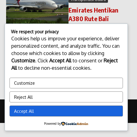
Emirates Hentikan
A380 Rute Bali
Emirates Hentikan A380 Rute
We respect your privacy
Bali. Keputusan maskapai
Cookies help us improve your experience, deliver
penerbangan besar untuk
personalized content, and analyze traffic. You can
mengubah armada pada rute
tertentu sering kali menarik
choose which cookies to allow by clicking
perhatian publik. Hal tersebut
Customize
. Click
Accept All
to consent or
Reject
juga terjadi ketika Emirates
All
to decline non-essential cookies.
memutusk...
admin
Maret 10, 2026
Customize
Read More
Reject All
Copyright © 2026 Update Terbaru Bali Portal News | Powered by
Accept All
Majalah Berita X
Powered by