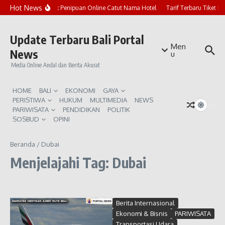
Lewati ke konten
Hot News
Marak Penipuan Online Catut Nama Hotel
Tarif Terbaru Tiket P
Update Terbaru Bali Portal
Men
News
u
Media Online Andal dan Berita Akurat
HOME
BALI
EKONOMI
GAYA
PERISTIWA
HUKUM
MULTIMEDIA
NEWS
PARIWISATA
PENDIDIKAN
POLITIK
SOSBUD
OPINI
Beranda
/
Dubai
Menjelajahi Tag: Dubai
Berita Internasional
Ekonomi & Bisnis
PARIWISATA
Transportasi Udara