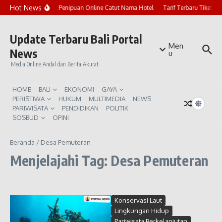
Lewati ke konten
Hot News
Marak Penipuan Online Catut Nama Hotel
Tarif Terbaru Tiket P
Update Terbaru Bali Portal
Men
News
u
Media Online Andal dan Berita Akurat
HOME
BALI
EKONOMI
GAYA
PERISTIWA
HUKUM
MULTIMEDIA
NEWS
PARIWISATA
PENDIDIKAN
POLITIK
SOSBUD
OPINI
Beranda
/
Desa Pemuteran
Menjelajahi Tag: Desa Pemuteran
Konservasi Laut
Lingkungan Hidup
Pariwisata Berkelanjutan