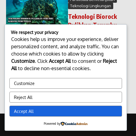
Teknologi Lingkungan
Teknologi Biorock
Pulihkan Terumbu
Karang Pemuteran
We respect your privacy
Cookies help us improve your experience, deliver
Teknologi Biorock Pulihkan
personalized content, and analyze traffic. You can
Terumbu Karang Pemuteran.
choose which cookies to allow by clicking
Pemuteran, sebuah desa
pesisir di Bali Utara, pernah
Customize
. Click
Accept All
to consent or
Reject
menghadapi krisis lingkungan
All
to decline non-essential cookies.
laut yang serius akibat
rusaknya terumbu karang.
Customize
Aktivitas penang...
admin
Januari 4, 2026
Reject All
Read More
Accept All
Copyright © 2026 Update Terbaru Bali Portal News | Powered by
Powered by
Majalah Berita X