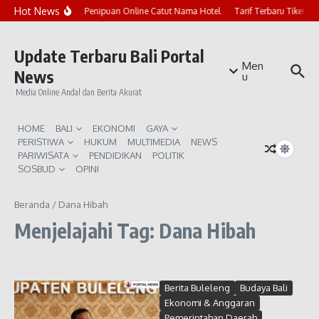
Lewati ke konten
Hot News
Marak Penipuan Online Catut Nama Hotel
Tarif Terbaru Tiket P
Update Terbaru Bali Portal
Men
News
u
Media Online Andal dan Berita Akurat
HOME
BALI
EKONOMI
GAYA
PERISTIWA
HUKUM
MULTIMEDIA
NEWS
PARIWISATA
PENDIDIKAN
POLITIK
SOSBUD
OPINI
Beranda
/
Dana Hibah
Menjelajahi Tag: Dana Hibah
Berita Buleleng
Budaya Bali
Ekonomi & Anggaran
Pemerintahan Daerah