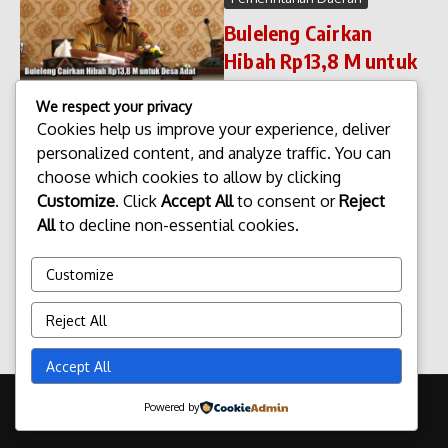
Buleleng Cairkan
Hibah Rp13,8 M untuk
Desa Adat
We respect your privacy
Buleleng Cairkan Hibah Rp13,8
Cookies help us improve your experience, deliver
M untuk Desa Adat.
personalized content, and analyze traffic. You can
Pemerintah Kabupaten
choose which cookies to allow by clicking
(Pemkab) Buleleng kembali
menunjukkan komitmennya
Customize
. Click
Accept All
to consent or
Reject
dalam menjaga keberlanjutan
All
to decline non-essential cookies.
budaya dan tradisi lokal
dengan mencairkan dana
Customize
hiba...
admin
Maret 18, 2026
Reject All
Read More
Accept All
Copyright © 2026 Update Terbaru Bali Portal News | Powered by
Powered by
Majalah Berita X