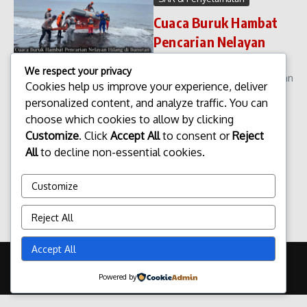
Cuaca Buruk Hambat
Pencarian Nelayan
Hilang di Bunutan
We respect your privacy
Cuaca Buruk Hambat Pencarian
Cookies help us improve your experience, deliver
Nelayan Hilang di Bunutan.
personalized content, and analyze traffic. You can
Cuaca buruk yang melanda
choose which cookies to allow by clicking
perairan Bunutan dalam
Customize
. Click
Accept All
to consent or
Reject
beberapa hari terakhir
berdampak serius terhadap
All
to decline non-essential cookies.
proses pencarian seorang
nelayan yang di lapork...
Customize
admin
Februari 12, 2026
Read More
Reject All
Accept All
Copyright © 2026 Update Terbaru Bali Portal News | Powered by
Majalah Berita X
Powered by