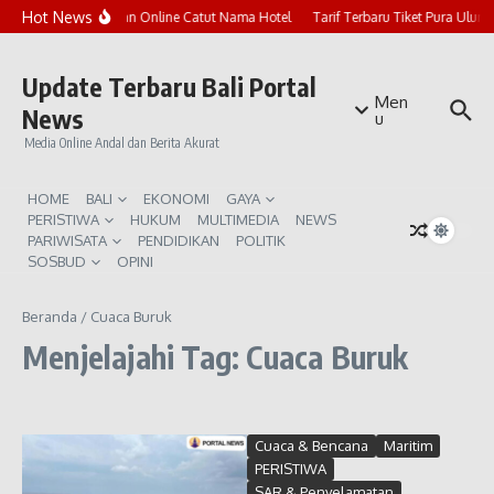
Lewati ke konten
Hot News
Marak Penipuan Online Catut Nama Hotel
Tarif Terbaru Tiket Pura Ulun
Update Terbaru Bali Portal
Men
News
u
Media Online Andal dan Berita Akurat
HOME
BALI
EKONOMI
GAYA
PERISTIWA
HUKUM
MULTIMEDIA
NEWS
PARIWISATA
PENDIDIKAN
POLITIK
SOSBUD
OPINI
Beranda
/
Cuaca Buruk
Menjelajahi Tag: Cuaca Buruk
Cuaca & Bencana
Maritim
PERISTIWA
SAR & Penyelamatan