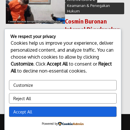
Keamanan & Penegakan
Hukum
Cosmin Buronan
Interpol Di pulangkan
dari Bali
We respect your privacy
Cookies help us improve your experience, deliver
Cosmin Buronan Interpol Di
personalized content, and analyze traffic. You can
pulangkan dari Bali. Kasus
choose which cookies to allow by clicking
pemulangan Cosmin Buronan
dari Bali menjadi perhatian
Customize
. Click
Accept All
to consent or
Reject
publik internasional dalam
All
to decline non-essential cookies.
beberapa waktu terakhir. Pria
berkewarganegaraan asing
Customize
yang masuk...
admin
Januari 27, 2026
Reject All
Read More
Accept All
Copyright © 2026 Update Terbaru Bali Portal News | Powered by
Powered by
Majalah Berita X