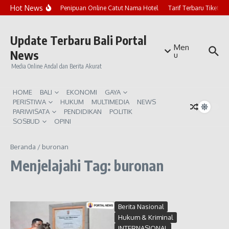
Lewati ke konten
Hot News
Marak Penipuan Online Catut Nama Hotel
Tarif Terbaru Tiket P
Update Terbaru Bali Portal
Men
News
u
Media Online Andal dan Berita Akurat
HOME
BALI
EKONOMI
GAYA
PERISTIWA
HUKUM
MULTIMEDIA
NEWS
PARIWISATA
PENDIDIKAN
POLITIK
SOSBUD
OPINI
Beranda
/
buronan
Menjelajahi Tag: buronan
Berita Nasional
Hukum & Kriminal
INTERNASIONAL