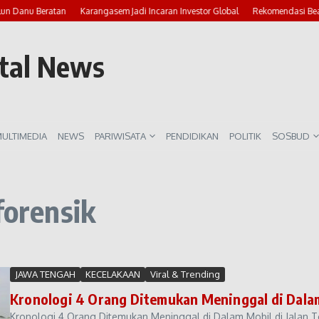
lun Danu Beratan
Karangasem Jadi Incaran Investor Global
Rekomendasi Beac
rtal News
ULTIMEDIA
NEWS
PARIWISATA
PENDIDIKAN
POLITIK
SOSBUD
forensik
JAWA TENGAH
KECELAKAAN
Viral & Trending
Kronologi 4 Orang Ditemukan Meninggal di Dalam 
Kronologi 4 Orang Ditemukan Meninggal di Dalam Mobil di Jalan 