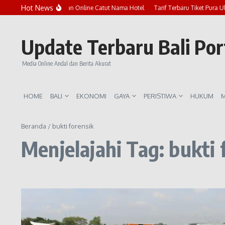
Lewati ke konten
Hot News
Marak Penipuan Online Catut Nama Hotel
Tarif Terbaru Tiket Pura U
Update Terbaru Bali Po
Media Online Andal dan Berita Akurat
HOME
BALI
EKONOMI
GAYA
PERISTIWA
HUKUM
M
Beranda
/
bukti forensik
Menjelajahi Tag: bukti 