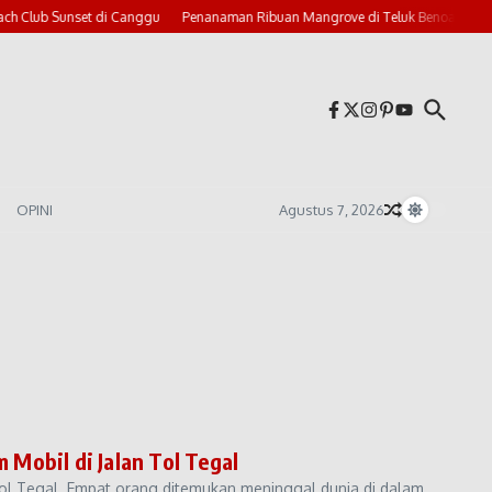
h Club Sunset di Canggu
Penanaman Ribuan Mangrove di Teluk Benoa
Bal
OPINI
Agustus 7, 2026
Mobil di Jalan Tol Tegal
Tol Tegal. Empat orang ditemukan meninggal dunia di dalam