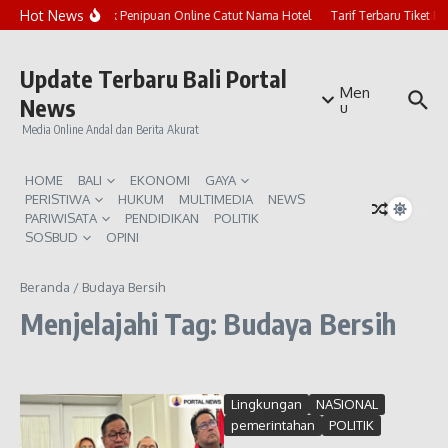
Lewati ke konten
Hot News
Marak Penipuan Online Catut Nama Hotel
Tarif Terbaru Tiket P
Update Terbaru Bali Portal
Men
News
u
Media Online Andal dan Berita Akurat
HOME
BALI
EKONOMI
GAYA
PERISTIWA
HUKUM
MULTIMEDIA
NEWS
PARIWISATA
PENDIDIKAN
POLITIK
SOSBUD
OPINI
Beranda
/
Budaya Bersih
Menjelajahi Tag: Budaya Bersih
Lingkungan
NASIONAL
pemerintahan
POLITIK