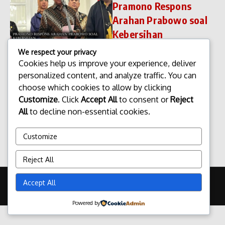
Pramono Respons
Arahan Prabowo soal
Kebersihan
Pramono Respons Arahan
We respect your privacy
Prabowo soal Kebersihan.
Cookies help us improve your experience, deliver
Respons terhadap arahan
personalized content, and analyze traffic. You can
mengenai kebersihan kembali
choose which cookies to allow by clicking
mencuat setelah pernyataan
Customize
. Click
Accept All
to consent or
Reject
yang di sampaikan Presiden
terpilih, Prabowo Subianto,
All
to decline non-essential cookies.
menjadi perhatian ...
admin
Februari 19, 2026
Customize
Read More
Reject All
Copyright © 2026 Update Terbaru Bali Portal News | Powered by
Accept All
Majalah Berita X
Powered by