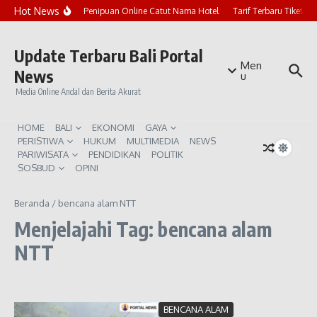
Lewati ke konten
Hot News
Marak Penipuan Online Catut Nama Hotel
Tarif Terbaru Tiket P
Update Terbaru Bali Portal
Men
News
u
Media Online Andal dan Berita Akurat
HOME
BALI
EKONOMI
GAYA
PERISTIWA
HUKUM
MULTIMEDIA
NEWS
PARIWISATA
PENDIDIKAN
POLITIK
SOSBUD
OPINI
Beranda
/
bencana alam NTT
Menjelajahi Tag: bencana alam
NTT
BENCANA ALAM