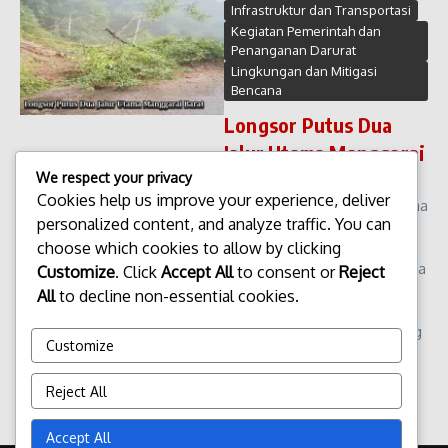
Infrastruktur dan Transportasi
Kegiatan Pemerintah dan
Penanganan Darurat
Lingkungan dan Mitigasi
Bencana
Longsor Putus Dua
Jalur Utama Manggarai
Barat
We respect your privacy
Cookies help us improve your experience, deliver
Longsor Putus Dua Jalur Utama
personalized content, and analyze traffic. You can
Manggarai Barat. Bencana
choose which cookies to allow by clicking
longsor kembali melanda
wilayah Manggarai Barat, Nusa
Customize
. Click
Accept All
to consent or
Reject
Tenggara Timur. Kali ini,
All
to decline non-essential cookies.
material tanah dan bebatuan
menutup dua jalur utama yang
Customize
selama i...
admin
Januari 26, 2026
Reject All
Read More
Accept All