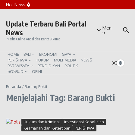
Lewati ke konten
Rekomendasi Beach Club Sunset di Canggu
Hot News
Penanaman Ribuan Mangrove di Teluk Benoa
Bali Waspada Kemarau Ekstrem El Niño
Update Terbaru Bali Portal
Men
News
u
Media Online Andal dan Berita Akurat
HOME
BALI
EKONOMI
GAYA
PERISTIWA
HUKUM
MULTIMEDIA
NEWS
PARIWISATA
PENDIDIKAN
POLITIK
SOSBUD
OPINI
Beranda
/
Barang Bukti
Menjelajahi Tag: Barang Bukti
Hukum dan Kriminal
Investigasi Kepolisian
Keamanan dan Ketertiban
PERISTIWA