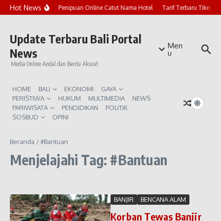
Lewati ke konten
Hot News
Marak Penipuan Online Catut Nama Hotel
Tarif Terbaru Tiket P
Update Terbaru Bali Portal
Men
News
u
Media Online Andal dan Berita Akurat
HOME
BALI
EKONOMI
GAYA
PERISTIWA
HUKUM
MULTIMEDIA
NEWS
PARIWISATA
PENDIDIKAN
POLITIK
SOSBUD
OPINI
Beranda
/
#Bantuan
Menjelajahi Tag: #Bantuan
BANJIR
BENCANA ALAM
Korban Tewas Banjir