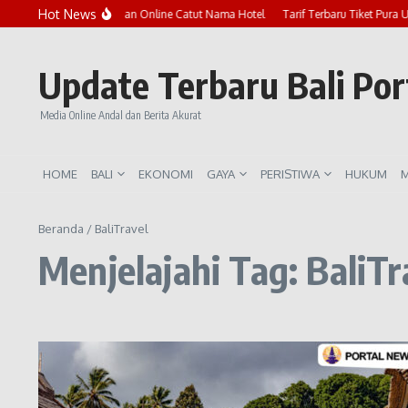
Lewati ke konten
Hot News
Marak Penipuan Online Catut Nama Hotel
Tarif Terbaru Tiket Pura 
Update Terbaru Bali Po
Media Online Andal dan Berita Akurat
HOME
BALI
EKONOMI
GAYA
PERISTIWA
HUKUM
M
Beranda
/
BaliTravel
Menjelajahi Tag: BaliTr