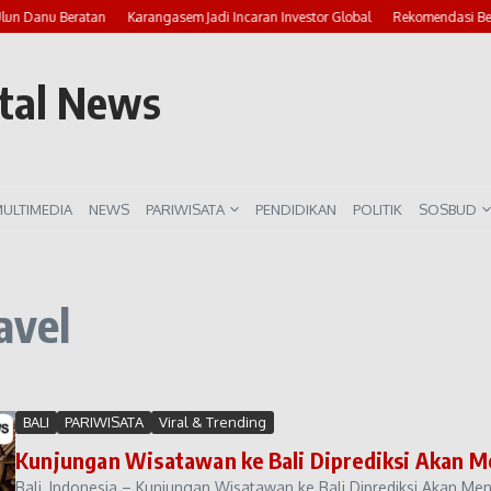
Ulun Danu Beratan
Karangasem Jadi Incaran Investor Global
Rekomendasi Bea
rtal News
ULTIMEDIA
NEWS
PARIWISATA
PENDIDIKAN
POLITIK
SOSBUD
avel
BALI
PARIWISATA
Viral & Trending
Kunjungan Wisatawan ke Bali Diprediksi Akan M
Bali, Indonesia – Kunjungan Wisatawan ke Bali Diprediksi Akan Men