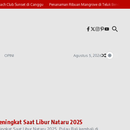
ch Club Sunset di Canggu
Penanaman Ribuan Mangrove di Teluk Benoa
Ba
OPINI
Agustus 5, 2026
eningkat Saat Libur Nataru 2025
ingkat Saat Libur Nataru 2025. Pulau Bali kembali di