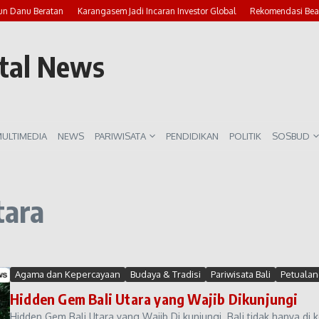
n Danu Beratan
Karangasem Jadi Incaran Investor Global
Rekomendasi Beach
rtal News
ULTIMEDIA
NEWS
PARIWISATA
PENDIDIKAN
POLITIK
SOSBUD
tara
Agama dan Kepercayaan
Budaya & Tradisi
Pariwisata Bali
Petuala
Hidden Gem Bali Utara yang Wajib Dikunjungi
Hidden Gem Bali Utara yang Wajib Di kunjungi. Bali tidak hanya di 