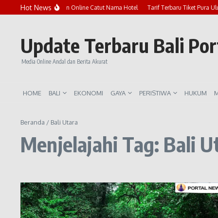
Lewati ke konten
Hot News
Marak Penipuan Online Catut Nama Hotel
Tarif Terbaru Tiket Pura Ulu
Update Terbaru Bali Po
Media Online Andal dan Berita Akurat
HOME
BALI
EKONOMI
GAYA
PERISTIWA
HUKUM
M
Beranda
/
Bali Utara
Menjelajahi Tag: Bali U