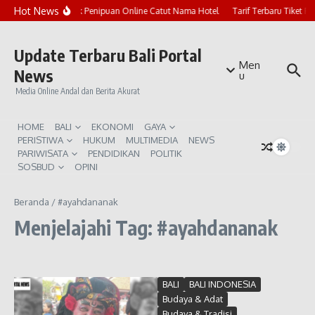
Lewati ke konten
Hot News
Marak Penipuan Online Catut Nama Hotel
Tarif Terbaru Tiket P
Update Terbaru Bali Portal
Men
News
u
Media Online Andal dan Berita Akurat
HOME
BALI
EKONOMI
GAYA
PERISTIWA
HUKUM
MULTIMEDIA
NEWS
PARIWISATA
PENDIDIKAN
POLITIK
SOSBUD
OPINI
Beranda
/
#ayahdananak
Menjelajahi Tag: #ayahdananak
BALI
BALI INDONESIA
Budaya & Adat
Budaya & Tradisi