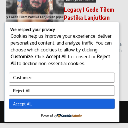
Legacy I Gede Tilem
Pastika Lanjutkan
Jejak Ayah
We respect your privacy
Legacy I Gede Tilem Pastika
Cookies help us improve your experience, deliver
Lanjutkan Jejak Ayah Nama
personalized content, and analyze traffic. You can
keluarga Pastika sudah lama di
choose which cookies to allow by clicking
kenal dalam perjalanan sejarah
Customize
. Click
Accept All
to consent or
Reject
Bali, khususnya di bidang
pemerintahan dan pengabdian
All
to decline non-essential cookies.
kepada masyarakat. Sosok
ayah,...
Customize
admin
Januari 13, 2026
Read More
Reject All
Accept All
Copyright © 2026 Update Terbaru Bali Portal News | Powered by
Majalah Berita X
Powered by