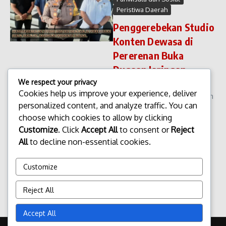
Peristiwa Daerah
Penggerebekan Studio
Konten Dewasa di
Pererenan Buka
Dugaan Jaringan
Produksi Ilegal
We respect your privacy
Cookies help us improve your experience, deliver
Penggerebekan Studio Konten
personalized content, and analyze traffic. You can
Dewasa di Pererenan Buka
choose which cookies to allow by clicking
Dugaan Jaringan Produksi
Ilegal. Aparat penegak hukum
Customize
. Click
Accept All
to consent or
Reject
menggerebek sebuah studio
All
to decline non-essential cookies.
yang di duga memproduksi
konten dewasa di kawasan
Customize
Pererenan, Kabupa...
admin
Desember 23, 2025
Reject All
Read More
Accept All