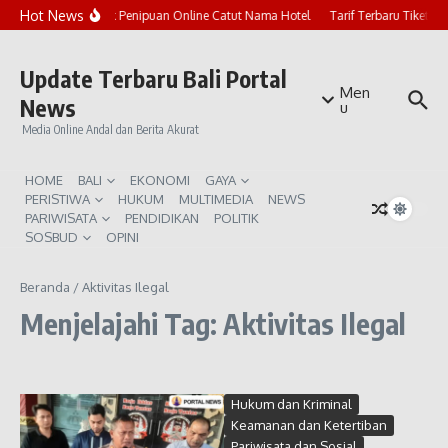
Lewati ke konten
Hot News
Marak Penipuan Online Catut Nama Hotel
Tarif Terbaru Tiket P
Update Terbaru Bali Portal
Men
News
u
Media Online Andal dan Berita Akurat
HOME
BALI
EKONOMI
GAYA
PERISTIWA
HUKUM
MULTIMEDIA
NEWS
PARIWISATA
PENDIDIKAN
POLITIK
SOSBUD
OPINI
Beranda
/
Aktivitas Ilegal
Menjelajahi Tag: Aktivitas Ilegal
Hukum dan Kriminal
Keamanan dan Ketertiban
Pariwisata dan Sosial