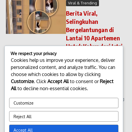
Viral & Trending
Berita Viral,
Selingkuhan
Bergelantungan di
Lantai 10 Apartemen
Untuk Kabur dari Istri
Sah
We respect your privacy
Cookies help us improve your experience, deliver
Berita Viral, Selingkuhan
personalized content, and analyze traffic. You can
Bergelantungan di Lantai 10
choose which cookies to allow by clicking
Apartemen Untuk Kabur dari
Istri Sah. Peristiwa tak biasa
Customize
. Click
Accept All
to consent or
Reject
kembali menghebohkan jagat
All
to decline non-essential cookies.
media sosial. Sebuah video
yang memperlihatkan seorang
Customize
pria d...
admin
Desember 15, 2025
Reject All
Read More
Accept All