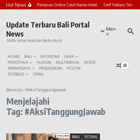
Lewati ke konten
Hot News
Marak Penipuan Online Catut Nama Hotel
Tarif Terbaru Tiket P
Update Terbaru Bali Portal
Men
News
u
Media Online Andal dan Berita Akurat
HOME
BALI
EKONOMI
GAYA
PERISTIWA
HUKUM
MULTIMEDIA
NEWS
PARIWISATA
PENDIDIKAN
POLITIK
SOSBUD
OPINI
Beranda
/
#AksiTanggungJawab
Menjelajahi
Tag: #AksiTanggungJawab
BALI
SOSIAL